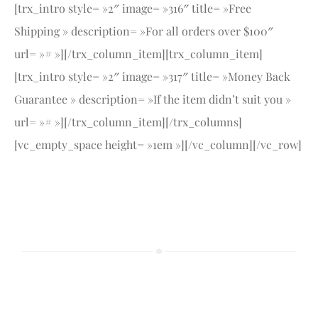
[trx_intro style= »2″ image= »316″ title= »Free
Shipping » description= »For all orders over $100″
url= »# »][/trx_column_item][trx_column_item]
[trx_intro style= »2″ image= »317″ title= »Money Back
Guarantee » description= »If the item didn’t suit you »
url= »# »][/trx_column_item][/trx_columns]
[vc_empty_space height= »1em »][/vc_column][/vc_row]