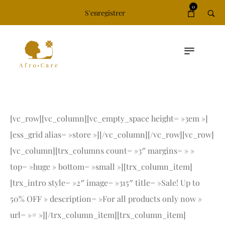
0
S'enregistrer
S'identifier
[vc_row][vc_column][vc_empty_space height= »3em »]
[ess_grid alias= »store »][/vc_column][/vc_row][vc_row]
[vc_column][trx_columns count= »3″ margins= » »
top= »huge » bottom= »small »][trx_column_item]
[trx_intro style= »2″ image= »315″ title= »Sale! Up to
50% OFF » description= »For all products only now »
url= »# »][/trx_column_item][trx_column_item]