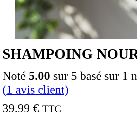
SHAMPOING NOUR
Noté
5.00
sur 5 basé sur
1
n
(
1
avis client)
39.99
€
TTC